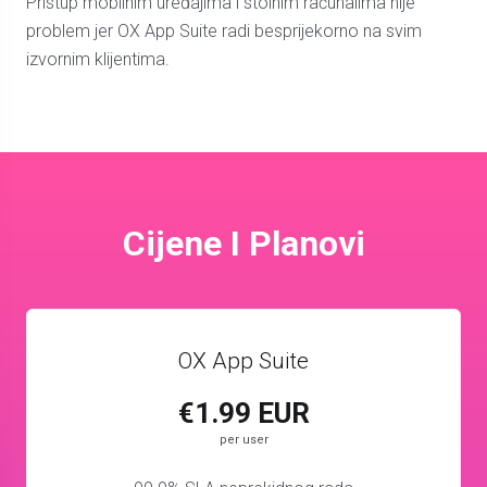
Pristup mobilnim uređajima i stolnim računalima nije
problem jer OX App Suite radi besprijekorno na svim
izvornim klijentima.
Cijene I Planovi
OX App Suite
€1.99 EUR
per user