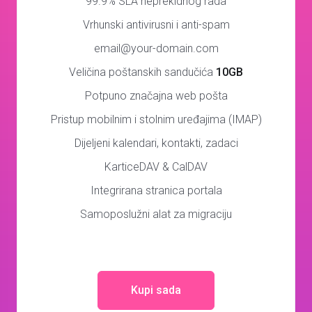
99.9% SLA neprekidnog rada
Vrhunski antivirusni i anti-spam
email@your-domain.com
Veličina poštanskih sandučića
10GB
Potpuno značajna web pošta
Pristup mobilnim i stolnim uređajima (IMAP)
Dijeljeni kalendari, kontakti, zadaci
KarticeDAV & CalDAV
Integrirana stranica portala
Samoposlužni alat za migraciju
Kupi sada